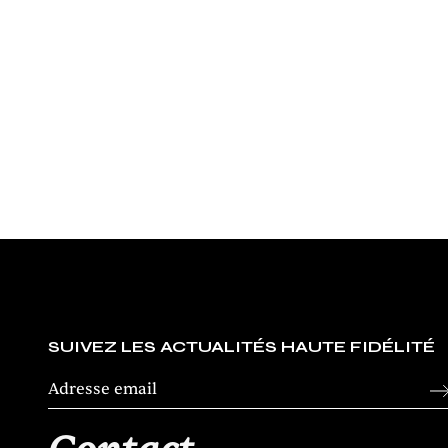
Lieux cultes
LE CHELSEA HOTEL : REPAIRE D
BERCEAU D’UNE CHANSON LÉG
Par
Nicolas Albert
SUIVEZ LES ACTUALITÉS HAUTE FIDÉLITÉ