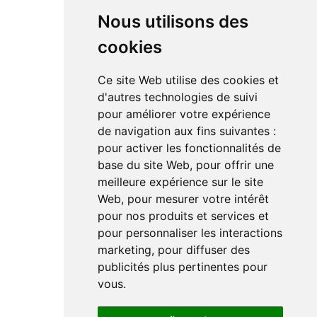
DAC
Nous utilisons des
cookies
RÉSEAUX SOCIAUX
Ce site Web utilise des cookies et
Linkedin
d'autres technologies de suivi
Instagram
pour améliorer votre expérience
Facebook
de navigation aux fins suivantes :
Youtube
TikTok
pour activer les fonctionnalités de
base du site Web
,
pour offrir une
meilleure expérience sur le site
Web
,
pour mesurer votre intérêt
pour nos produits et services et
pour personnaliser les interactions
marketing
,
pour diffuser des
Le magazine de l'audio d'exception par HL Média
publicités plus pertinentes pour
vous
.
Mentions légales
Préférences en matières de cookies
Politique de confidentialité