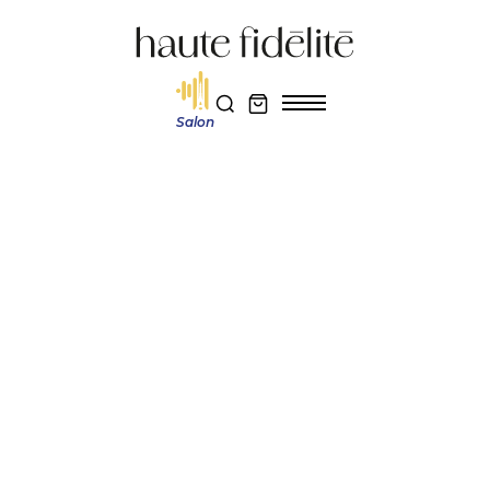
Salon
Haute Fidélité
PLATINE VINYLE
Redécouvrez l’écoute analogique avec notre
sélection de platines vinyles testées dans les
règles de l’art audiophile.