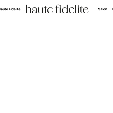
aute Fidélité
Salon
Haute Fidélité
AISSON DE BAS
mpact, maîtrise : le caisson de b
 Hi-Fi pour une restitution plein
des graves.