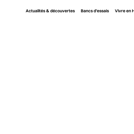
Actualités & découvertes
Bancs d'essais
Vivre en H
C
Profondeur, i
votre système