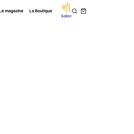
Le magazine
La Boutique
Salon
SE
asses complète
e et immersive