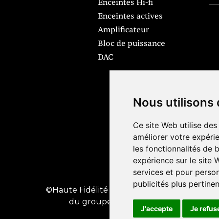
Enceintes Hi-fi
Enceintes actives
Amplificateur
Bloc de puissance
DAC
Nous utilisons
Ce site Web utilise des
améliorer votre expérie
les fonctionnalités de 
expérience sur le site
Mentions légales
Préfé
services et pour person
publicités plus pertine
©Haute Fidélité est une marque
du groupe HL Média
J'accepte
Je refus