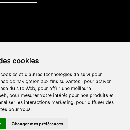
 des cookies
 cookies et d'autres technologies de suivi pour
nce de navigation aux fins suivantes :
pour activer
base du site Web
,
pour offrir une meilleure
 Web
,
pour mesurer votre intérêt pour nos produits et
rences en matières de cookies
Politique de confidentialité
naliser les interactions marketing
,
pour diffuser des
ntes pour vous
.
e
Changer mes préférences