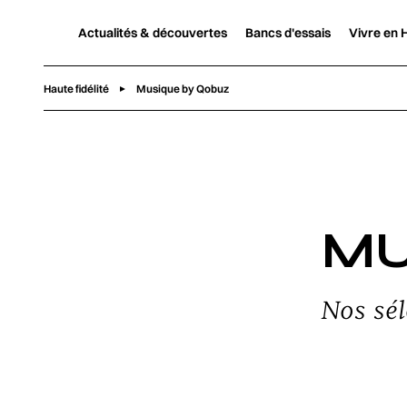
Actualités & découvertes
Bancs d'essais
Vivre en H
Haute fidélité
Musique by Qobuz
MU
Nos sél