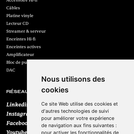
Accessoire Hi-fi
Câbles
Platine vinyle
Lecteur CD
Streamer & serveur
Enceintes Hi-fi
Enceintes actives
Amplificateur
Bloc de puissance
DAC
Nous utilisons des
cookies
RÉSEAUX SOCIAUX
Ce site Web utilise des cookies et
Linkedin
d'autres technologies de suivi
Instagram
pour améliorer votre expérience
Facebook
de navigation aux fins suivantes :
Youtube
TikTok
pour activer les fonctionnalités de