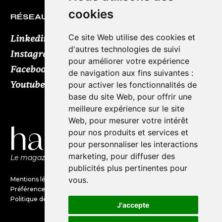
cookies
RÉSEAUX SOCIAUX
Ce site Web utilise des cookies et
Linkedin
d'autres technologies de suivi
Instagram
pour améliorer votre expérience
Facebook
de navigation aux fins suivantes :
Youtube
TikTok
pour activer les fonctionnalités de
base du site Web
,
pour offrir une
meilleure expérience sur le site
Web
,
pour mesurer votre intérêt
pour nos produits et services et
pour personnaliser les interactions
marketing
,
pour diffuser des
Le magazine de l'audio d'exception par HL Média
publicités plus pertinentes pour
vous
.
Mentions légales
Préférences en matières de cookies
Politique de confidentialité
J'accepte