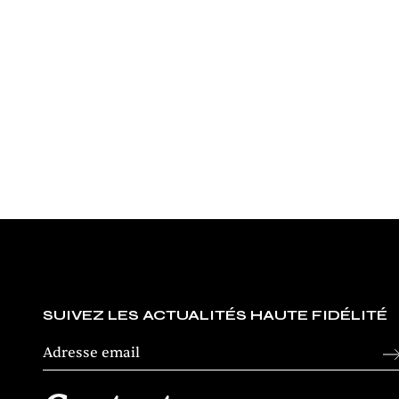
J'ai testé
TEST DU FELIKS AUDIO ENVY 30
Par
Bruno Castelluzzo
SUIVEZ LES ACTUALITÉS HAUTE FIDÉLITÉ