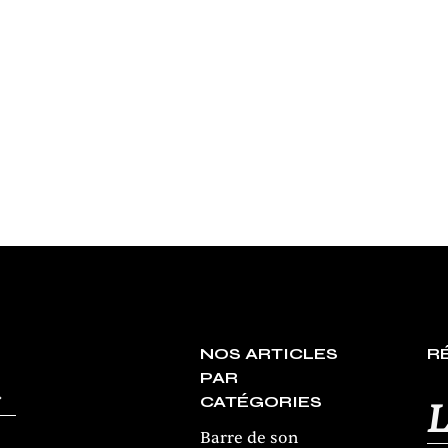
J'ai testé
TEST DU DAC SP
SONORE PRO À 
Par
Bruno Castelluzzo
0B
NOS ARTICLES
R
PAR
CATÉGORIES
L
Barre de son