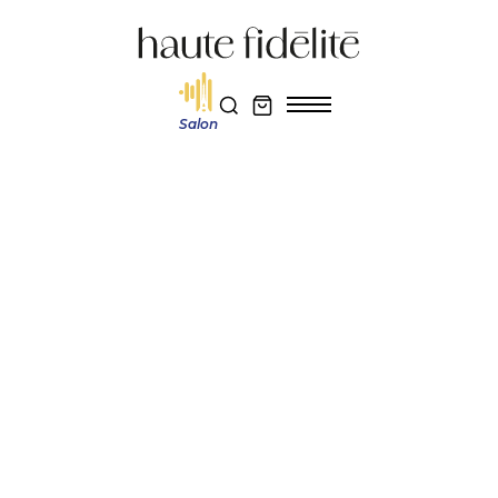
Salon
Haute fidélité
Actualité et découverte
AVID Relveo : trente ans de passion pour une platine anniversaire
Réservez votre entrée au salon Haute Fidélité 2026
Je m'abonne au magazine
Actualité et découverte
AVID RELVEO :
TRENTE ANS DE