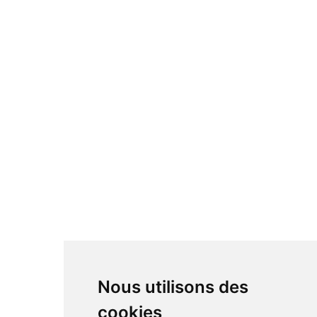
Barre de son
Cellules Hi-fi
Caisson de basse
Préamplificateur
Casque Hi-fi
Accessoire Hi-fi
Câbles
Platine vinyle
Lecteur CD
Streamer & serveur
Enceintes Hi-fi
Enceintes actives
Amplificateur
Bloc de puissance
DAC
Nous utilisons des
cookies
RÉSEAUX SOCIAUX