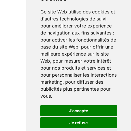
Ce site Web utilise des cookies et
Linkedin
d'autres technologies de suivi
Instagram
pour améliorer votre expérience
Facebook
de navigation aux fins suivantes :
Youtube
TikTok
pour activer les fonctionnalités de
base du site Web
,
pour offrir une
meilleure expérience sur le site
Web
,
pour mesurer votre intérêt
pour nos produits et services et
pour personnaliser les interactions
marketing
,
pour diffuser des
Le magazine de l'audio d'exception par HL Média
publicités plus pertinentes pour
vous
.
Mentions légales
Préférences en matières de cookies
Politique de confidentialité
J'accepte
Je refuse