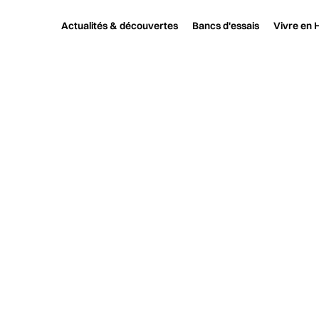
Actualités & découvertes
Bancs d'essais
Vivre en H
Haute fidélité
Salon et événement
Le Salon Haute Fidélité revi
LE SALON H
Le Salon Haute 