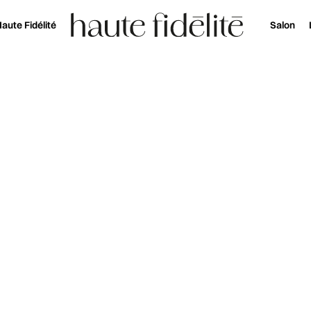
aute Fidélité
Salon
ent en 2025
Réservez votre entrée au salon Haute Fidélité 
Salon et événement
AUTE FIDÉLITÉ
2025
Fidélité fait son grand retour les 