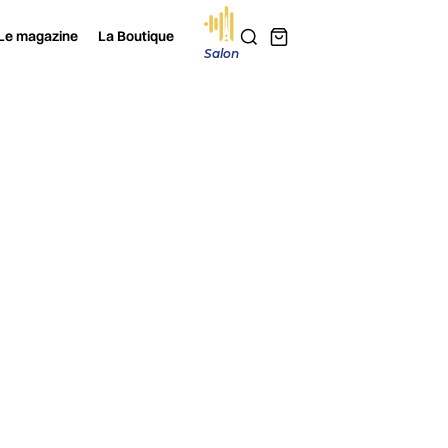
Le magazine
La Boutique
Salon
2026
Je m'abonne au magazine
 REVIENT EN
11 et 12 octobre