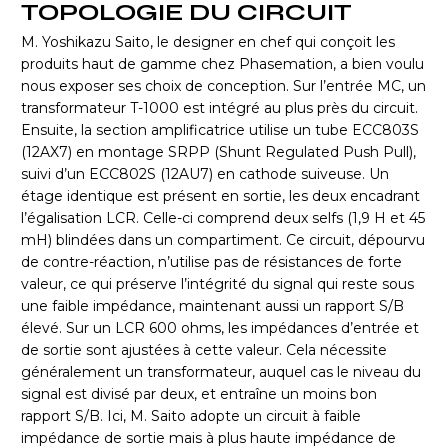
TOPOLOGIE DU CIRCUIT
M. Yoshikazu Saito, le designer en chef qui conçoit les
produits haut de gamme chez Phasemation, a bien voulu
nous exposer ses choix de conception. Sur l’entrée MC, un
transformateur T-1000 est intégré au plus près du circuit.
Ensuite, la section amplificatrice utilise un tube ECC803S
(12AX7) en montage SRPP (Shunt Regulated Push Pull),
suivi d’un ECC802S (12AU7) en cathode suiveuse. Un
étage identique est présent en sortie, les deux encadrant
l’égalisation LCR. Celle-ci comprend deux selfs (1,9 H et 45
mH) blindées dans un compartiment. Ce circuit, dépourvu
de contre-réaction, n’utilise pas de résistances de forte
valeur, ce qui préserve l’intégrité du signal qui reste sous
une faible impédance, maintenant aussi un rapport S/B
élevé. Sur un LCR 600 ohms, les impédances d’entrée et
de sortie sont ajustées à cette valeur. Cela nécessite
généralement un transformateur, auquel cas le niveau du
signal est divisé par deux, et entraîne un moins bon
rapport S/B. Ici, M. Saito adopte un circuit à faible
impédance de sortie mais à plus haute impédance de