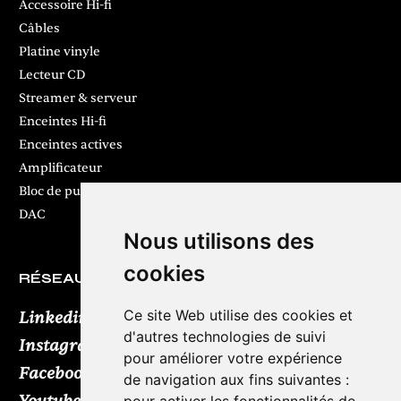
Accessoire Hi-fi
Câbles
Platine vinyle
Lecteur CD
Streamer & serveur
Enceintes Hi-fi
Enceintes actives
Amplificateur
Bloc de puissance
DAC
Nous utilisons des
cookies
RÉSEAUX SOCIAUX
Ce site Web utilise des cookies et
Linkedin
d'autres technologies de suivi
Instagram
pour améliorer votre expérience
Facebook
de navigation aux fins suivantes :