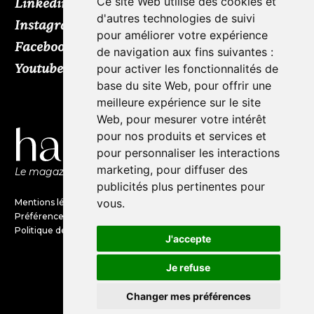
Ce site Web utilise des cookies et
Linkedin
d'autres technologies de suivi
Instagram
pour améliorer votre expérience
Facebook
de navigation aux fins suivantes :
Youtube
TikTok
pour activer les fonctionnalités de
base du site Web
,
pour offrir une
meilleure expérience sur le site
Web
,
pour mesurer votre intérêt
pour nos produits et services et
pour personnaliser les interactions
marketing
,
pour diffuser des
Le magazine de l'audio d'exception par HL Média
publicités plus pertinentes pour
vous
.
Mentions légales
Préférences en matières de cookies
Politique de confidentialité
J'accepte
Je refuse
©Haute Fidélité est une marque
du groupe HL Média
Changer mes préférences