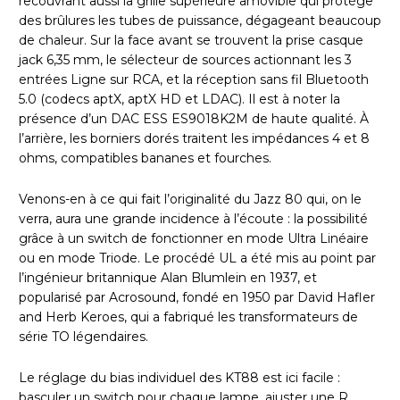
recouvrant aussi la grille supérieure amovible qui protège
des brûlures les tubes de puissance, dégageant beaucoup
de chaleur. Sur la face avant se trouvent la prise casque
jack 6,35 mm, le sélecteur de sources actionnant les 3
entrées Ligne sur RCA, et la réception sans fil Bluetooth
5.0 (codecs aptX, aptX HD et LDAC). Il est à noter la
présence d’un DAC ESS ES9018K2M de haute qualité. À
l’arrière, les borniers dorés traitent les impédances 4 et 8
ohms, compatibles bananes et fourches.
Venons-en à ce qui fait l’originalité du Jazz 80 qui, on le
verra, aura une grande incidence à l’écoute : la possibilité
grâce à un switch de fonctionner en mode Ultra Linéaire
ou en mode Triode. Le procédé UL a été mis au point par
l’ingénieur britannique Alan Blumlein en 1937, et
popularisé par Acrosound, fondé en 1950 par David Hafler
and Herb Keroes, qui a fabriqué les transformateurs de
série TO légendaires.
Le réglage du bias individuel des KT88 est ici facile :
basculer un switch pour chaque lampe, ajuster une R