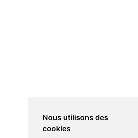
Cellules Hi-fi
Caisson de basse
Préamplificateur
Casque Hi-fi
Accessoire Hi-fi
Câbles
Platine vinyle
Lecteur CD
Streamer & serveur
Enceintes Hi-fi
Enceintes actives
Amplificateur
Bloc de puissance
DAC
Nous utilisons des
cookies
RÉSEAUX SOCIAUX