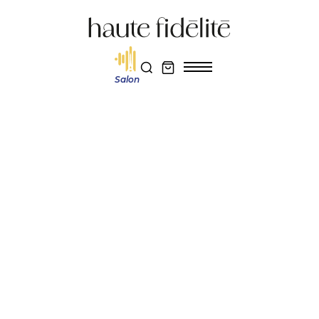
Salon
Haute fidélité
Actualité et découverte
Klipschorn AK7 & La Scala AL6 L’héritage américain sublimé par
l’innovation
Réservez votre entrée au salon Haute Fidélité 2026
Je m'abonne au magazine
Actualité et découverte
KLIPSCHORN AK7 &