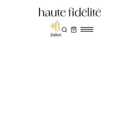
Salon
Haute fidélité
Actualité et découverte
Bang & Olufsen x Vollebak : l’aluminium comme terrain d’expérimentation
Réservez votre entrée au salon Haute Fidélité 2026
Je m'abonne au magazine
Actualité et découverte
BANG & OLUFSEN X
VOLLEBAK :