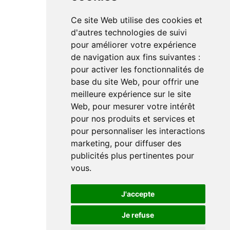
Ce site Web utilise des cookies et
Linkedin
d'autres technologies de suivi
Instagram
pour améliorer votre expérience
Facebook
de navigation aux fins suivantes :
Youtube
TikTok
pour activer les fonctionnalités de
base du site Web
,
pour offrir une
meilleure expérience sur le site
Web
,
pour mesurer votre intérêt
pour nos produits et services et
pour personnaliser les interactions
marketing
,
pour diffuser des
Le magazine de l'audio d'exception par HL Média
publicités plus pertinentes pour
vous
.
Mentions légales
Préférences en matières de cookies
Politique de confidentialité
J'accepte
Je refuse