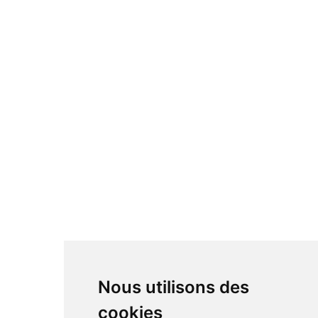
Barre de son
Cellules Hi-fi
Caisson de basse
Préamplificateur
Casque Hi-fi
Accessoire Hi-fi
Câbles
Platine vinyle
Lecteur CD
Streamer & serveur
Enceintes Hi-fi
Enceintes actives
Amplificateur
Bloc de puissance
DAC
Nous utilisons des
cookies
RÉSEAUX SOCIAUX