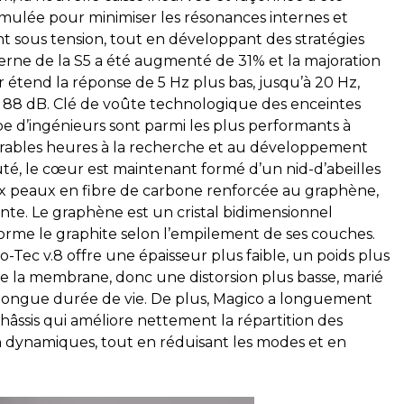
simulée pour minimiser les résonances internes et
nt sous tension, tout en développant des stratégies
erne de la S5 a été augmenté de 31% et la majoration
tend la réponse de 5 Hz plus bas, jusqu’à 20 Hz,
e 88 dB. Clé de voûte technologique des enceintes
pe d’ingénieurs sont parmi les plus performants à
mbrables heures à la recherche et au développement
uté, le cœur est maintenant formé d’un nid-d’abeilles
x peaux en fibre de carbone renforcée au graphène,
nte. Le graphène est un cristal bidimensionnel
orme le graphite selon l’empilement de ses couches.
Tec v.8 offre une épaisseur plus faible, un poids plus
e la membrane, donc une distorsion plus basse, marié
longue durée de vie. De plus, Magico a longuement
hâssis qui améliore nettement la répartition des
on dynamiques, tout en réduisant les modes et en