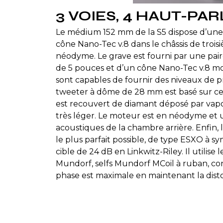
3 VOIES, 4 HAUT-PA
Le médium 152 mm de la S5 dispose d’une bo
cône Nano-Tec v.8 dans le châssis de troi
néodyme. Le grave est fourni par une pai
de 5 pouces et d’un cône Nano-Tec v.8 mon
sont capables de fournir des niveaux de pr
tweeter à dôme de 28 mm est basé sur cel
est recouvert de diamant déposé par vapori
très léger. Le moteur est en néodyme et 
acoustiques de la chambre arrière. Enfin,
le plus parfait possible, de type ESXO à sy
cible de 24 dB en Linkwitz-Riley. Il utilise
Mundorf, selfs Mundorf MCoil à ruban, co
phase est maximale en maintenant la disto