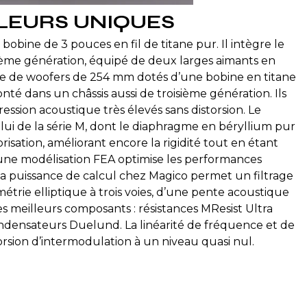
RLEURS UNIQUES
bine de 3 pouces en fil de titane pur. Il intègre le
sième génération, équipé de deux larges aimants en
re de woofers de 254 mm dotés d’une bobine en titane
té dans un châssis aussi de troisième génération. Ils
ession acoustique très élevés sans distorsion. Le
ui de la série M, dont le diaphragme en béryllium pur
sation, améliorant encore la rigidité tout en étant
une modélisation FEA optimise les performances
 la puissance de calcul chez Magico permet un filtrage
métrie elliptique à trois voies, d’une pente acoustique
 les meilleurs composants : résistances MResist Ultra
ndensateurs Duelund. La linéarité de fréquence et de
rsion d’intermodulation à un niveau quasi nul.