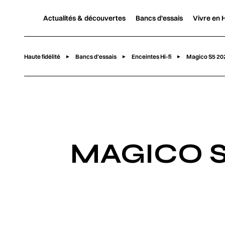
Actualités & découvertes
Bancs d'essais
Vivre en H
Haute fidélité
Bancs d'essais
Enceintes Hi-fi
Magico S5 202
MAGICO S