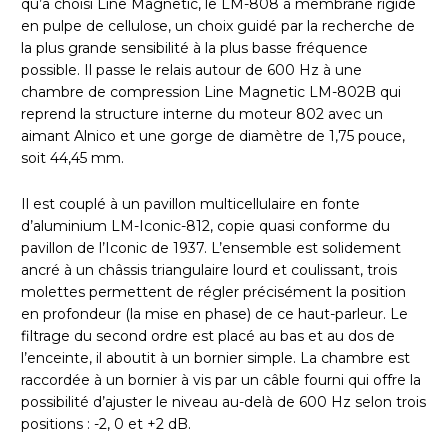
qu’a choisi Line Magnetic, le LM-808 à membrane rigide
en pulpe de cellulose, un choix guidé par la recherche de
la plus grande sensibilité à la plus basse fréquence
possible. Il passe le relais autour de 600 Hz à une
chambre de compression Line Magnetic LM-802B qui
reprend la structure interne du moteur 802 avec un
aimant Alnico et une gorge de diamètre de 1,75 pouce,
soit 44,45 mm.
Il est couplé à un pavillon multicellulaire en fonte
d’aluminium LM-Iconic-812, copie quasi conforme du
pavillon de l’Iconic de 1937. L’ensemble est solidement
ancré à un châssis triangulaire lourd et coulissant, trois
molettes permettent de régler précisément la position
en profondeur (la mise en phase) de ce haut-parleur. Le
filtrage du second ordre est placé au bas et au dos de
l’enceinte, il aboutit à un bornier simple. La chambre est
raccordée à un bornier à vis par un câble fourni qui offre la
possibilité d’ajuster le niveau au-delà de 600 Hz selon trois
positions : -2, 0 et +2 dB.