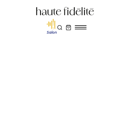
Salon
Haute fidélité
Actualité et découverte
Victrola Soundstage : une soundbase Hi-Fi à glisser sous la platine, avec
Auracast et un vrai travail anti-vibration
Réservez votre entrée au salon Haute Fidélité 2026
Je m'abonne au magazine
Actualité et découverte
VICTROLA