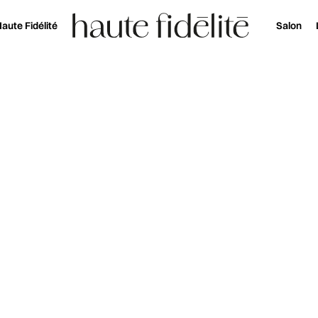
aute Fidélité
Salon
rback DS : deux nouvelles enceintes actives sans fil pour la Hi-Fi
Réservez votre entrée au salon Haute Fidélité 
Actualité et découverte
IO LEGEND SI
NOUVELLES E
SANS FIL POUR