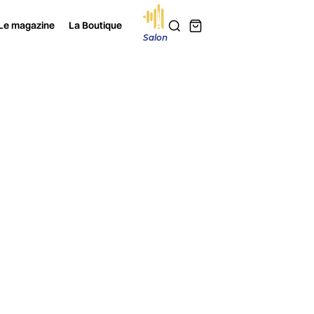
Le magazine
La Boutique
Salon
2026
Je m'abonne au magazine
LVERBACK DS
NCEINTES
 LA HI-FI