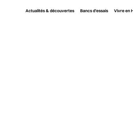
Actualités & découvertes
Bancs d'essais
Vivre en H
Haute fidélité
Actualité et découverte
System Audio Legend Silve
SYSTEM AUD
: DEUX 
ACTIVES 