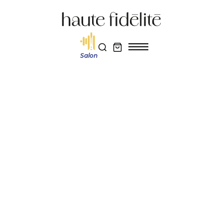
Salon
Haute fidélité
Actualité et découverte
PSB SubSeries BP7 : la puissance compacte selon PSB
Réservez votre entrée au salon Haute Fidélité 2026
Je m'abonne au magazine
Actualité et découverte
PSB SUBSERIES BP7 :
LA PUISSANCE