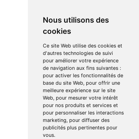
Bloc de puissance
DAC
Nous utilisons des
cookies
RÉSEAUX SOCIAUX
Ce site Web utilise des cookies et
Linkedin
d'autres technologies de suivi
Instagram
pour améliorer votre expérience
Facebook
de navigation aux fins suivantes :
Youtube
TikTok
pour activer les fonctionnalités de
base du site Web
,
pour offrir une
meilleure expérience sur le site
Web
,
pour mesurer votre intérêt
pour nos produits et services et
pour personnaliser les interactions
marketing
,
pour diffuser des
Le magazine de l'audio d'exception par HL Média
publicités plus pertinentes pour
vous
.
Mentions légales