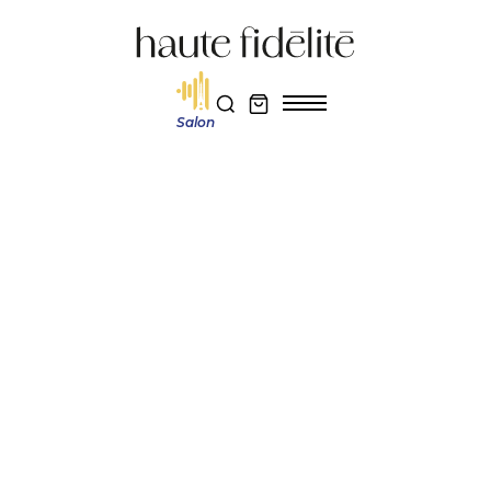
Salon
Haute fidélité
Pro-Ject Debut Reference 10 : une platine vinyle audiophile qui pousse
encore plus loin la formule Debut
Réservez votre entrée au salon Haute Fidélité 2026
Je m'abonne au magazine
PRO-JECT DEBUT
REFERENCE 10 : UNE