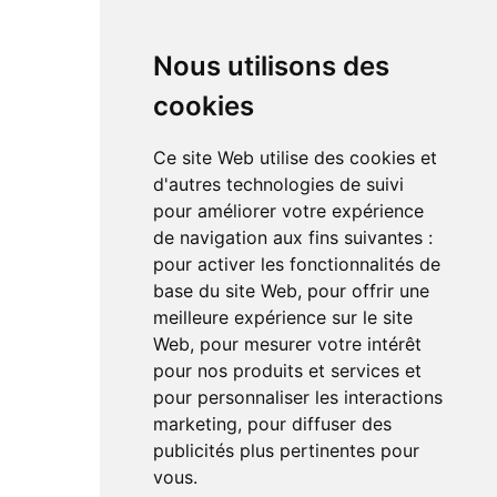
Bloc de puissance
DAC
Nous utilisons des
cookies
RÉSEAUX SOCIAUX
Ce site Web utilise des cookies et
Linkedin
d'autres technologies de suivi
Instagram
pour améliorer votre expérience
Facebook
de navigation aux fins suivantes :
Youtube
TikTok
pour activer les fonctionnalités de
base du site Web
,
pour offrir une
meilleure expérience sur le site
Web
,
pour mesurer votre intérêt
pour nos produits et services et
pour personnaliser les interactions
marketing
,
pour diffuser des
Le magazine de l'audio d'exception par HL Média
publicités plus pertinentes pour
vous
.
Mentions légales