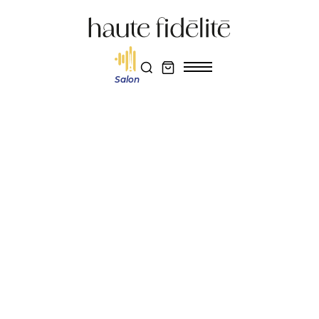
Salon
Haute fidélité
Actualité et découverte
Pro-Ject Debut EVO Polar Edition : une platine vinyle iconique dans une
finition hivernale exclusive
Réservez votre entrée au salon Haute Fidélité 2026
Je m'abonne au magazine
Actualité et découverte
PRO-JECT DEBUT