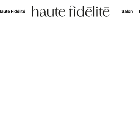
aute Fidélité
Salon
let réinvente sa légende acoustique
Réservez votre entrée au salon Haute Fidélité 
Actualité et découverte
 ULTIMATE : 
 SA LÉGENDE 
voile Phantom Ultimate, version u