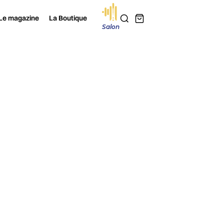
Le magazine
La Boutique
Salon
2026
Je m'abonne au magazine
DEVIALET
ACOUSTIQUE
ltime de son