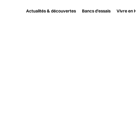
Actualités & découvertes
Bancs d'essais
Vivre en H
Haute fidélité
Actualité et découverte
Phantom Ultimate : Devia
PHANTOM
RÉINVENTE
Devialet dé