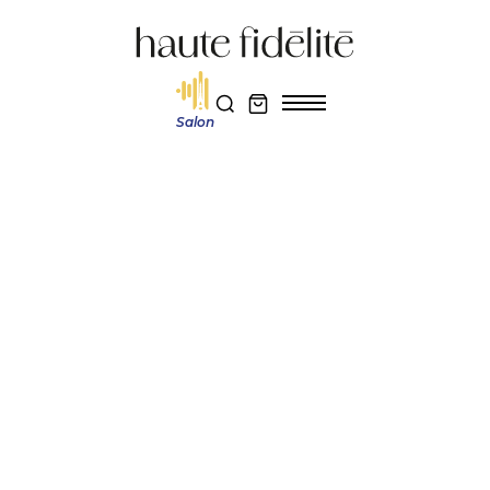
Salon
Haute fidélité
Actualité et découverte
Moon 491 et 461 : le duo audiophile canadien qui démocratise l’esprit de la
série North
Réservez votre entrée au salon Haute Fidélité 2026
Je m'abonne au magazine
Actualité et découverte
MOON 491 ET 461 : LE