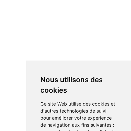
Accessoire Hi-fi
Câbles
Platine vinyle
Lecteur CD
Streamer & serveur
Enceintes Hi-fi
Enceintes actives
Amplificateur
Bloc de puissance
DAC
Nous utilisons des
cookies
RÉSEAUX SOCIAUX
Ce site Web utilise des cookies et
Linkedin
d'autres technologies de suivi
Instagram
pour améliorer votre expérience
Facebook
de navigation aux fins suivantes :