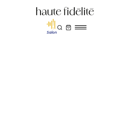
Salon
Haute fidélité
Actualité et découverte
Klipsch Heritage : Klipschorn AK7 et La Scala AL6, la légende réinventée
Réservez votre entrée au salon Haute Fidélité 2026
Je m'abonne au magazine
Actualité et découverte
KLIPSCH HERITAGE :
KLIPSCHORN AK7 ET