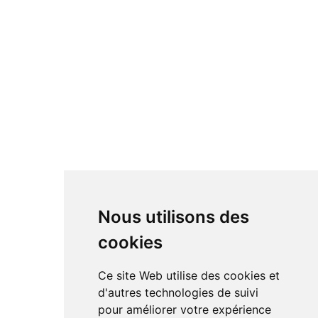
Casque Hi-fi
Accessoire Hi-fi
Câbles
Platine vinyle
Lecteur CD
Streamer & serveur
Enceintes Hi-fi
Enceintes actives
Amplificateur
Bloc de puissance
DAC
Nous utilisons des
cookies
RÉSEAUX SOCIAUX
Ce site Web utilise des cookies et
Linkedin
d'autres technologies de suivi
Instagram
pour améliorer votre expérience