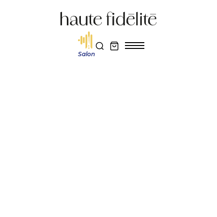
Salon
Haute fidélité
Actualité et découverte
Exposure 5510 : un préamplificateur audiophile conçu pour devenir le
cœur d’un système haut de gamme
Réservez votre entrée au salon Haute Fidélité 2026
Je m'abonne au magazine
Actualité et découverte
EXPOSURE 5510 : UN