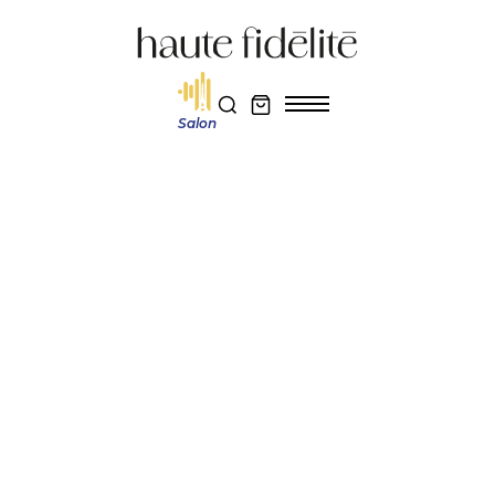
Salon
Haute fidélité
Actualité et découverte
ELAC CONCENTRO M 807 : précision allemande et scène sonore sur
mesure
Réservez votre entrée au salon Haute Fidélité 2026
Je m'abonne au magazine
Actualité et découverte
ELAC CONCENTRO M