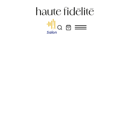
Salon
Haute fidélité
Actualité et découverte
Coturn CT-01 : la platine vinyle nomade alliant design rétro et exigence
audiophile
Réservez votre entrée au salon Haute Fidélité 2026
Je m'abonne au magazine
Actualité et découverte
COTURN CT-01 : LA