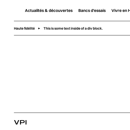
Actualités & découvertes
Bancs d'essais
Vivre en H
Haute fidélité
This is some text inside of a div block.
VPI