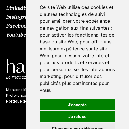
Ce site Web utilise des cookies et
Linkedin
d'autres technologies de suivi
Instagram
pour améliorer votre expérience
Facebook
de navigation aux fins suivantes :
Youtube
TikTok
pour activer les fonctionnalités de
base du site Web
,
pour offrir une
meilleure expérience sur le site
Web
,
pour mesurer votre intérêt
pour nos produits et services et
pour personnaliser les interactions
marketing
,
pour diffuser des
Le magazine de l'audio d'exception par HL Média
publicités plus pertinentes pour
vous
.
Mentions légales
Préférences en matières de cookies
Politique de confidentialité
J'accepte
Je refuse
©Haute Fidélité est une marque
du groupe HL Média
Changer mes préférences