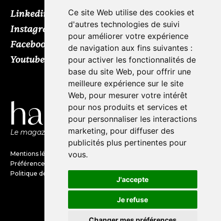
Ce site Web utilise des cookies et
Linkedin
d'autres technologies de suivi
Instagram
pour améliorer votre expérience
Facebook
de navigation aux fins suivantes :
Youtube
TikTok
pour activer les fonctionnalités de
base du site Web
,
pour offrir une
meilleure expérience sur le site
Web
,
pour mesurer votre intérêt
pour nos produits et services et
pour personnaliser les interactions
marketing
,
pour diffuser des
Le magazine de l'audio d'exception par HL Média
publicités plus pertinentes pour
vous
.
Mentions légales
Préférences en matières de cookies
Politique de confidentialité
J'accepte
Je refuse
©Haute Fidélité est une marque
du groupe HL Média
Changer mes préférences