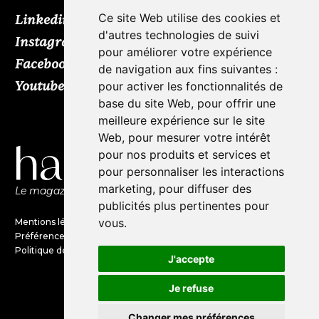
Ce site Web utilise des cookies et
Linkedin
d'autres technologies de suivi
Instagram
pour améliorer votre expérience
Facebook
de navigation aux fins suivantes :
Youtube
TikTok
pour activer les fonctionnalités de
base du site Web
,
pour offrir une
meilleure expérience sur le site
Web
,
pour mesurer votre intérêt
pour nos produits et services et
pour personnaliser les interactions
marketing
,
pour diffuser des
Le magazine de l'audio d'exception par HL Média
publicités plus pertinentes pour
vous
.
Mentions légales
Préférences en matières de cookies
Politique de confidentialité
J'accepte
Je refuse
©Haute Fidélité est une marque
du groupe HL Média
Changer mes préférences