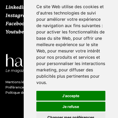
Ce site Web utilise des cookies et
Linkedin
d'autres technologies de suivi
Instagram
pour améliorer votre expérience
Facebook
de navigation aux fins suivantes :
Youtube
TikTok
pour activer les fonctionnalités de
base du site Web
,
pour offrir une
meilleure expérience sur le site
Web
,
pour mesurer votre intérêt
pour nos produits et services et
pour personnaliser les interactions
marketing
,
pour diffuser des
Le magazine de l'audio d'exception par HL Média
publicités plus pertinentes pour
vous
.
Mentions légales
Préférences en matières de cookies
Politique de confidentialité
J'accepte
Je refuse
©Haute Fidélité est une marque
du groupe HL Média
Changer mes préférences