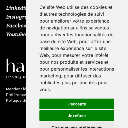
Ce site Web utilise des cookies et
Linkedin
d'autres technologies de suivi
Instagram
pour améliorer votre expérience
Facebook
de navigation aux fins suivantes :
Youtube
TikTok
pour activer les fonctionnalités de
base du site Web
,
pour offrir une
meilleure expérience sur le site
Web
,
pour mesurer votre intérêt
pour nos produits et services et
pour personnaliser les interactions
marketing
,
pour diffuser des
Le magazine de l'audio d'exception par HL Média
publicités plus pertinentes pour
vous
.
Mentions légales
Préférences en matières de cookies
Politique de confidentialité
J'accepte
Je refuse
©Haute Fidélité est une marque
du groupe HL Média
Changer mes préférences