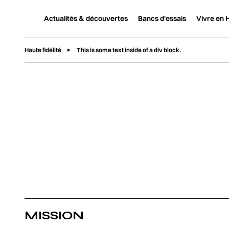
Actualités & découvertes
Bancs d'essais
Vivre en H
Haute fidélité
This is some text inside of a div block.
MISSION