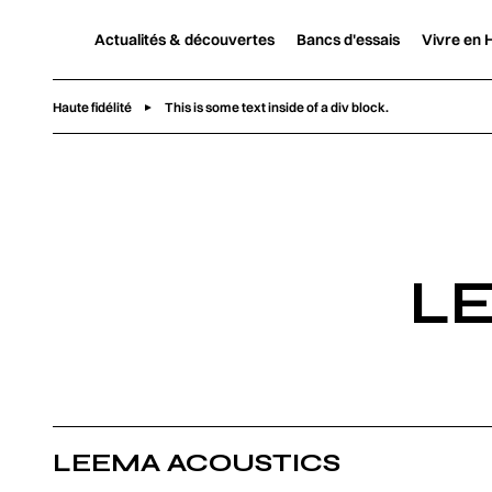
Actualités & découvertes
Bancs d'essais
Vivre en H
Haute fidélité
This is some text inside of a div block.
L
LEEMA ACOUSTICS