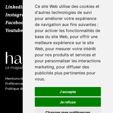
Ce site Web utilise des cookies et
Linkedin
d'autres technologies de suivi
Instagram
pour améliorer votre expérience
Facebook
de navigation aux fins suivantes :
Youtube
TikTok
pour activer les fonctionnalités de
base du site Web
,
pour offrir une
meilleure expérience sur le site
Web
,
pour mesurer votre intérêt
pour nos produits et services et
pour personnaliser les interactions
marketing
,
pour diffuser des
Le magazine de l'audio d'exception par HL Média
publicités plus pertinentes pour
vous
.
Mentions légales
Préférences en matières de cookies
Politique de confidentialité
J'accepte
Je refuse
©Haute Fidélité est une marque
du groupe HL Média
Changer mes préférences