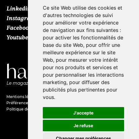
Ce site Web utilise des cookies et
Linkedin
d'autres technologies de suivi
Instagram
pour améliorer votre expérience
Facebook
de navigation aux fins suivantes :
Youtube
TikTok
pour activer les fonctionnalités de
base du site Web
,
pour offrir une
meilleure expérience sur le site
Web
,
pour mesurer votre intérêt
pour nos produits et services et
pour personnaliser les interactions
marketing
,
pour diffuser des
Le magazine de l'audio d'exception par HL Média
publicités plus pertinentes pour
vous
.
Mentions légales
Préférences en matières de cookies
Politique de confidentialité
J'accepte
Je refuse
©Haute Fidélité est une marque
du groupe HL Média
Changer mes préférences